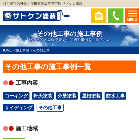
佐世保市の外壁・屋根塗装工事専門店 サトケン塗装
MENU
その他工事の施工事例
外壁塗装・屋根塗替えなど施工事例をご覧下さい
HOME
>
施工事例
>
その他工事
その他工事の施工事例一覧
工事内容
コーキング
軒天塗装
外壁塗装
屋根塗装
防水工事
サイディング
その他工事
施工地域