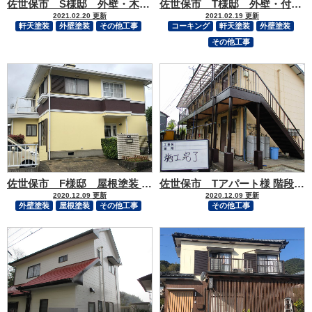
佐世保市 S様邸 外壁・木部・付帯部塗装
佐世保市 T様邸 外壁・付帯部塗装
2021.02.20 更新
2021.02.19 更新
軒天塗装
外壁塗装
その他工事
コーキング
軒天塗装
外壁塗装
その他工事
佐世保市 F様邸 屋根塗装 外壁塗装 付帯部塗装 コーキング打替え
佐世保市 Tアパート様 階段、通路手すり塗装
2020.12.09 更新
2020.12.09 更新
外壁塗装
屋根塗装
その他工事
その他工事