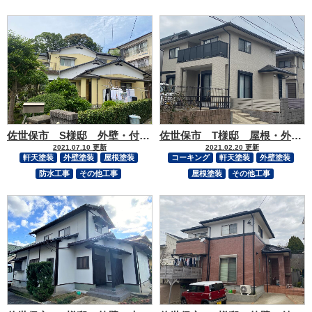
佐世保市 S様邸 外壁・付帯部塗装工事
佐世保市 T様邸 屋根・外壁・付帯部塗装・コーキング打替え
2021.07.10 更新
2021.02.20 更新
軒天塗装
外壁塗装
屋根塗装
コーキング
軒天塗装
外壁塗装
防水工事
その他工事
屋根塗装
その他工事