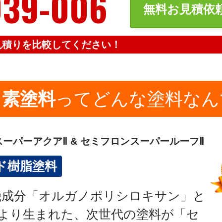
939-006
無料お見積依
見積りを比較してください！
ッ素塗料
ってどんな塗料なん
スーパーアクアⅡ & セミフロンスーパールーフⅡ
ド樹脂塗料
機成分「オルガノポリシロキサン」と
により生まれた、次世代の塗料が「セ