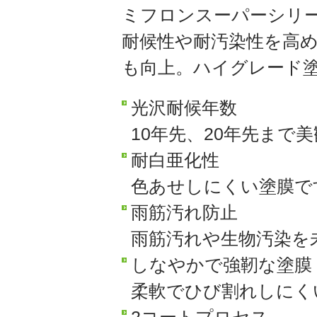
ミフロンスーパーシリ
耐候性や耐汚染性を高
も向上。ハイグレード
光沢耐候年数
10年先、20年先まで
耐白亜化性
色あせしにくい塗膜で
雨筋汚れ防止
雨筋汚れや生物汚染を
しなやかで強靭な塗膜
柔軟でひび割れしにく