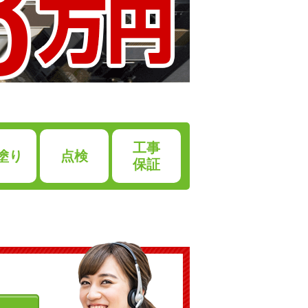
8
工事
塗り
点検
保証