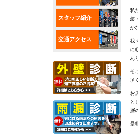
私
スタッフ紹介
装
か
交通アクセス
我
に
あ
そ
頂
お
と
層
是