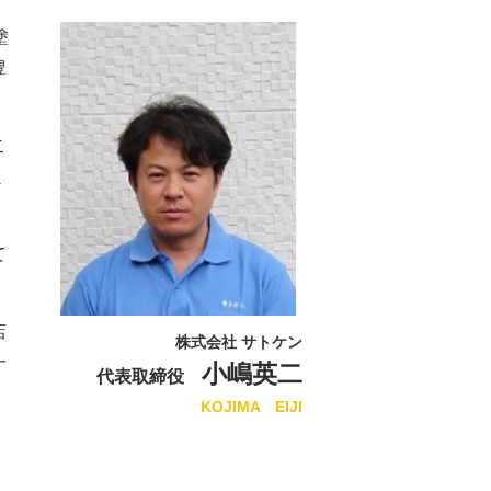
塗
豊
こ
く
て
店
株式会社 サトケン
一
小嶋英二
代表取締役
KOJIMA EIJI