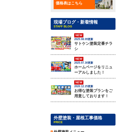
価格表はこちら
現場ブログ・新着情報
STAFF BLOG
NEW
2025.08.09更新
サトケン塗装定番チラ
シ
NEW
2025.07.30更新
ホームページをリニュ
ーアルしました！
NEW
2020.12.25更新
お得な塗装プランをご
用意しております！
外壁塗装・屋根工事価格
PRICE
外壁塗装メニュー