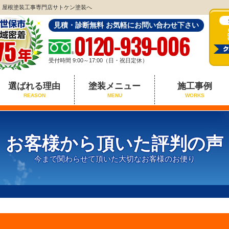
・屋根塗装工事専門店サトケン塗装へ
見積・診断無料 お気軽にお問い合わせ下さい
0120-939-006
受付時間 9:00～17:00（日・祝日定休）
選ばれる理由
塗装メニュー
施工事例
REASON
MENU
WORKS
お客様から頂いた評判の声
今まで関わらせて頂いた大切なお客様のお便り