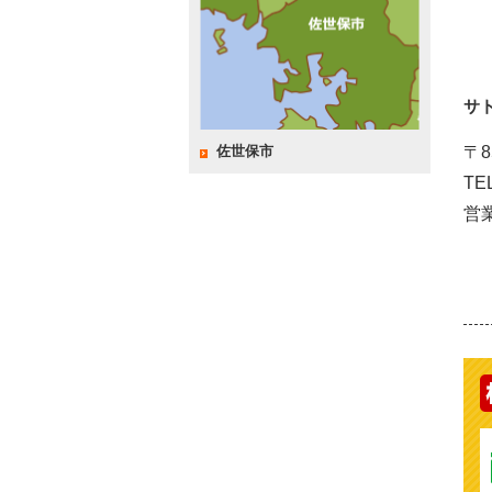
サ
〒8
佐世保市
TE
営業